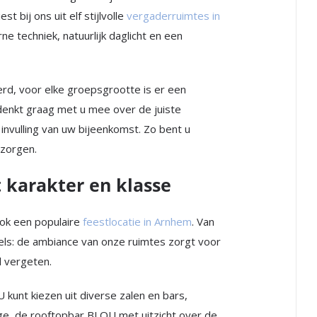
 bij ons uit elf stijlvolle
vergaderruimtes in
e techniek, natuurlijk daglicht en een
rd, voor elke groepsgrootte is er een
enkt graag met u mee over de juiste
 invulling van uw bijeenkomst. Zo bent u
 zorgen.
 karakter en klasse
ook een populaire
feestlocatie in Arnhem
. Van
rrels: de ambiance van onze ruimtes zorgt voor
l vergeten.
 kunt kiezen uit diverse zalen en bars,
e, de rooftopbar BLOU met uitzicht over de