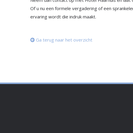
Neem dan contact op met Hotel Haarhuis en laat 
Of u nu een formele vergadering of een sprankelen
ervaring wordt die indruk maakt.
Ga terug naar het overzicht