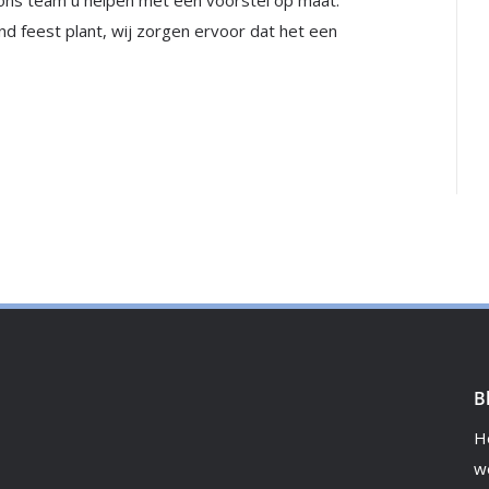
ons team u helpen met een voorstel op maat.
d feest plant, wij zorgen ervoor dat het een
B
H
w