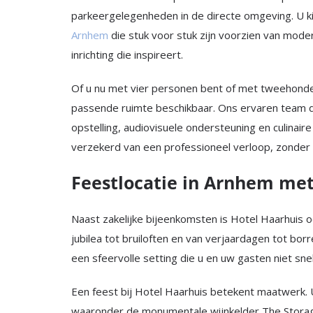
parkeergelegenheden in de directe omgeving. U kiest
Arnhem
die stuk voor stuk zijn voorzien van modern
inrichting die inspireert.
Of u nu met vier personen bent of met tweehonde
passende ruimte beschikbaar. Ons ervaren team d
opstelling, audiovisuele ondersteuning en culinaire
verzekerd van een professioneel verloop, zonder
Feestlocatie in Arnhem met
Naast zakelijke bijeenkomsten is Hotel Haarhuis 
jubilea tot bruiloften en van verjaardagen tot bo
een sfeervolle setting die u en uw gasten niet sne
Een feest bij Hotel Haarhuis betekent maatwerk. U
waaronder de monumentale wijnkelder The Storag