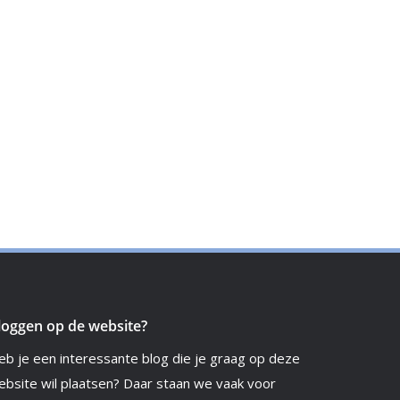
loggen op de website?
eb je een interessante blog die je graag op deze
ebsite wil plaatsen? Daar staan we vaak voor