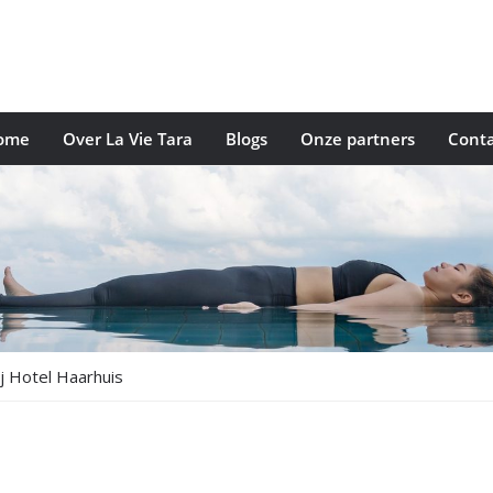
ome
Over La Vie Tara
Blogs
Onze partners
Conta
j Hotel Haarhuis