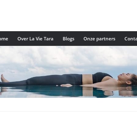
ome
Over La Vie Tara
Blogs
Onze partners
Conta